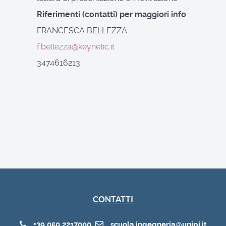
Riferimenti (contatti) per maggiori info
:
FRANCESCA BELLEZZA
f.bellezza@keynetic.it
3474616213
CONTATTI
+39 050 2217000
scuola.ingegneria@unipi.it